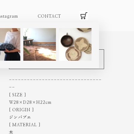
nstagram
CONTACT
HOME
|
item
|
tonga
|
TM386O
トンガ族 スツール M
-------------------------------
--
[ SIZE ]
W28×D28×H22cm
[ ORIGIN ]
ジンバブエ
[ MATERIAL ]
木