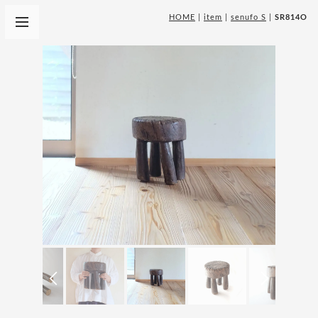
HOME
|
item
|
senufo S
|
SR814O