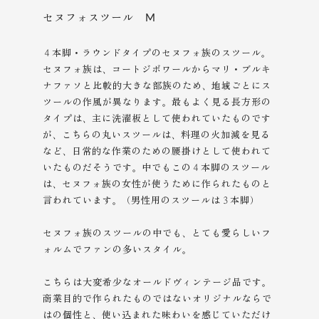
セヌフォスツール M
４本脚・ラウンドタイプのセヌフォ族のスツール。
セヌフォ族は、コートジボワールからマリ・ブルキ
ナファソと比較的大きな部族のため、地域ごとにス
ツールの作風が異なります。最もよく見る長方形の
タイプは、主に洗濯板として使われていたものです
が、こちらの丸いスツールは、料理の火加減を見る
など、日常的な作業のための腰掛けとして使われて
いたものだそうです。中でもこの４本脚のスツール
は、セヌフォ族の女性が使うために作られたものと
言われています。（男性用のスツールは３本脚）
セヌフォ族のスツールの中でも、とても愛らしいフ
ォルムでファンの多いスタイル。
こちらは大変希少なオールドヴィンテージ品です。
商業目的で作られたものではないオリジナルならで
はの個性と、使い込まれた味わいを感じていただけ