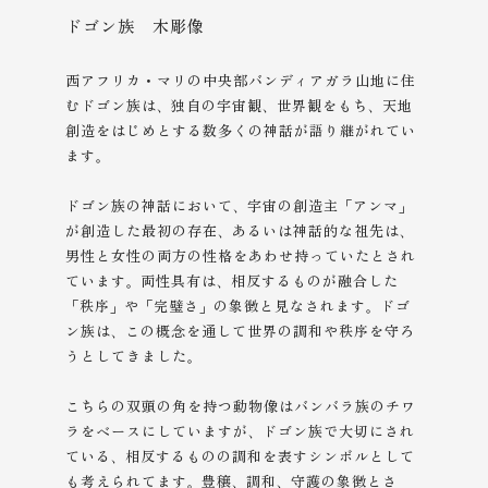
ドゴン族 木彫像
西アフリカ・マリの中央部バンディアガラ山地に住
むドゴン族は、独自の宇宙観、世界観をもち、天地
創造をはじめとする数多くの神話が語り継がれてい
ます。
ドゴン族の神話において、宇宙の創造主「アンマ」
が創造した最初の存在、あるいは神話的な祖先は、
男性と女性の両方の性格をあわせ持っていたとされ
ています。両性具有は、相反するものが融合した
「秩序」や「完璧さ」の象徴と見なされます。ドゴ
ン族は、この概念を通して世界の調和や秩序を守ろ
うとしてきました。
こちらの双頭の角を持つ動物像はバンバラ族のチワ
ラをベースにしていますが、ドゴン族で大切にされ
ている、相反するものの調和を表すシンボルとして
も考えられてます。豊穣、調和、守護の象徴とさ