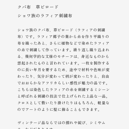
クバ布 草ビロード
ショワ族のラフィア刺繍布
ショワ族のクバ布、草ビロード（ラフィアの刺繍
布）です。ラフィア椰子の葉から糸を作り平織りの
布を織ったあと、さらに植物などで染めたラフィア
の糸で刺繍して作っています。繰り返し織り込まれ
る、幾何学的な文様のモチーフは、身近なものから
想起されたものと言われています。一枚を製作する
のに長い年月を要するため、途中で材料や色味が変
わったり、気分が変わって柄が変わったりと、自由
でおおらかなアフリカらしい感性が魅力の品です。
こちらは染色したラフィアの糸を刺繍するミシーン
と呼ばれる刺繍の技法で仕上げられた上品な一品。
クロスとして敷いたり掛けたりはもちろん、軽量な
のでアートのように壁に飾ることもできます。
ヴィンテージ品ならではの
擦れや綻び、シミやム